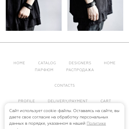
HOME
CATALOG
DESIGNERS
HOME
ПАРФЮМ
РАСПРОДАЖА
CONTACTS
PROFILE
DELIVERY/PAYMENT
CART
Сайт использует cookie-файлы. Оставаясь на сайте, вы
ПУБЛИЧНАЯ ОФЕРТА
даете свое согласие на обработку персональных
ПОЛИТИКА КОНФИДЕНЦИАЛЬНОСТИ
данных в порядке, указанном в нашей
Политике