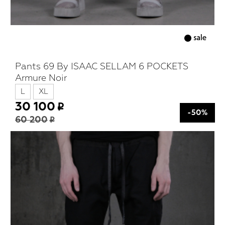
Pants 69 By ISAAC SELLAM 6 POCKETS
Armure Noir
L
XL
30 100
-50%
60 200