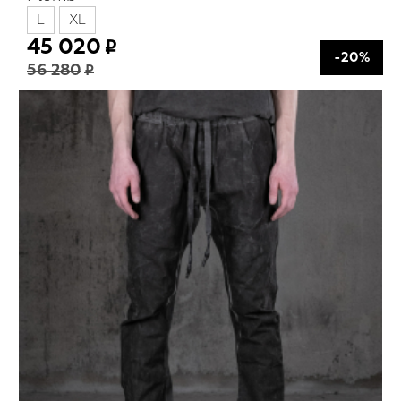
L
XL
45 020
-20%
56 280