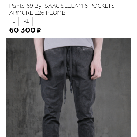
Pants 69 By ISAAC SELLAM 6 POCKETS
ARMURE E26 PLOMB
L
XL
60 300