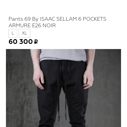
Pants 69 By ISAAC SELLAM 6 POCKETS
ARMURE E26 NOIR
L
XL
60 300