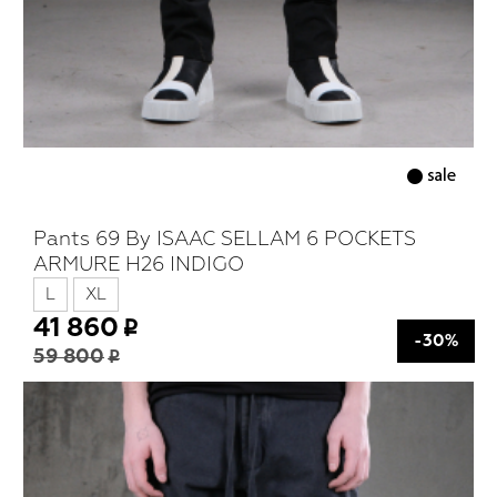
Pants 69 By ISAAC SELLAM 6 POCKETS
ARMURE H26 INDIGO
L
XL
41 860
-30%
59 800