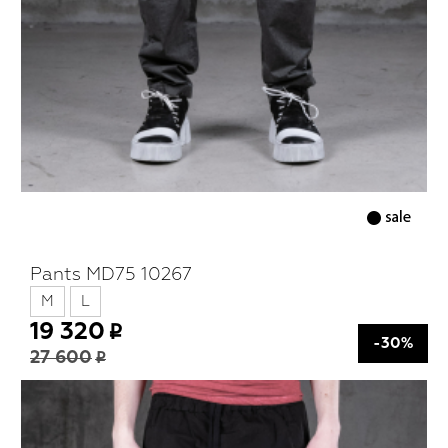
Pants MD75 10267
M
L
19 320
-30%
27 600