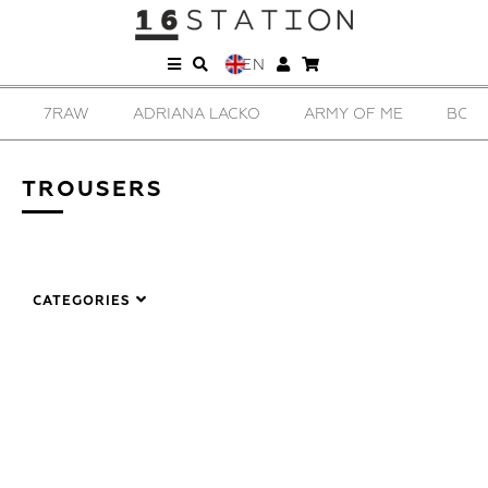
EN
7RAW
ADRIANA LACKO
ARMY OF ME
BORIS BI
TROUSERS
CATEGORIES