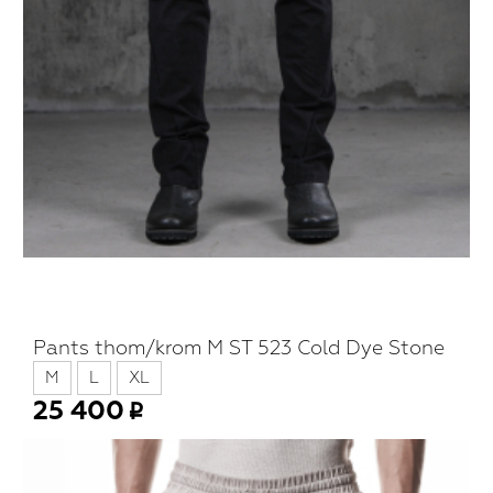
Pants thom/krom M ST 523 Cold Dye Stone
M
L
XL
25 400