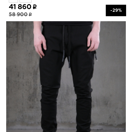
41 860
-29%
58 900