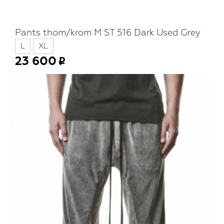
Pants thom/krom M ST 516 Dark Used Grey
L
XL
23 600