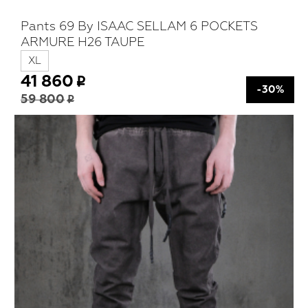
Pants 69 By ISAAC SELLAM 6 POCKETS
ARMURE H26 TAUPE
XL
41 860
-30%
59 800