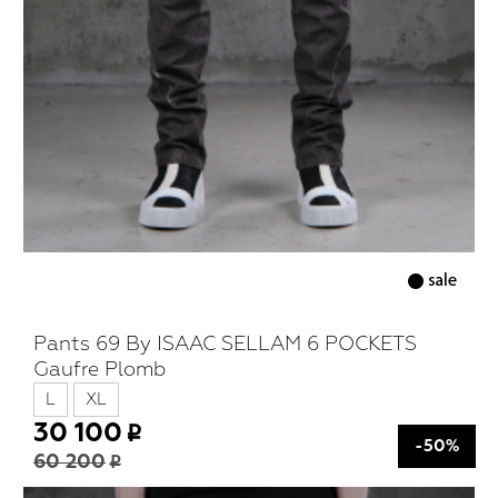
Pants 69 By ISAAC SELLAM 6 POCKETS
Gaufre Plomb
L
XL
30 100
-50%
60 200