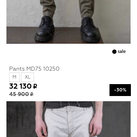
Pants MD75 10250
M
XL
32 130
-30%
45 900