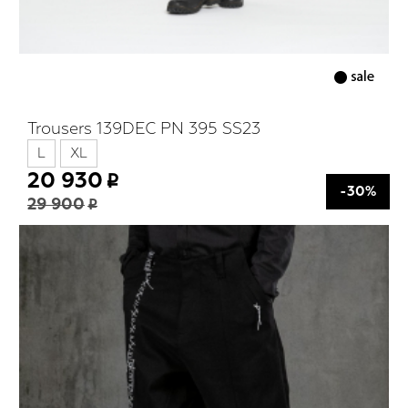
Trousers 139DEC PN 395 SS23
L
XL
20 930
-30%
29 900