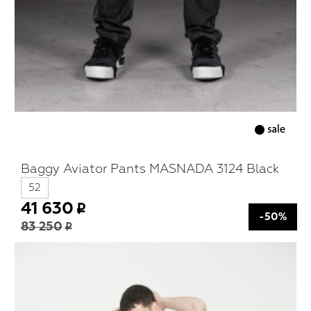
Baggy Aviator Pants MASNADA 3124 Black
52
41 630
-50%
83 250