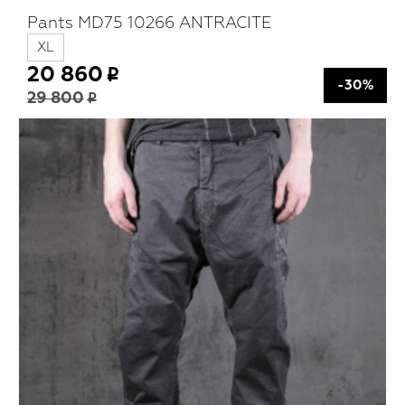
Pants MD75 10266 ANTRACITE
XL
20 860
-30%
29 800