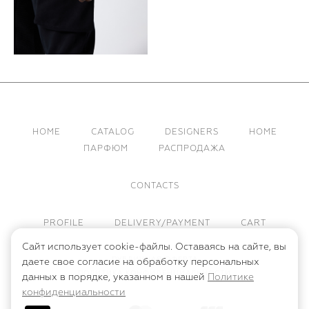
HOME
CATALOG
DESIGNERS
HOME
ПАРФЮМ
РАСПРОДАЖА
CONTACTS
PROFILE
DELIVERY/PAYMENT
CART
Сайт использует cookie-файлы. Оставаясь на сайте, вы
ПУБЛИЧНАЯ ОФЕРТА
даете свое согласие на обработку персональных
ПОЛИТИКА КОНФИДЕНЦИАЛЬНОСТИ
данных в порядке, указанном в нашей
Политике
конфиденциальности