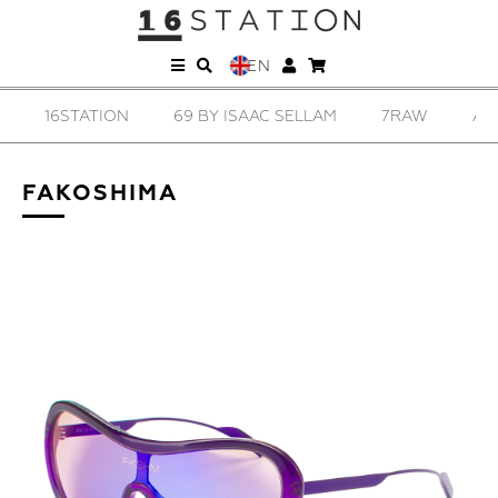
EN
16STATION
69 BY ISAAC SELLAM
7RAW
AD
FAKOSHIMA