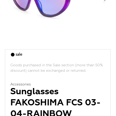
Goods purchased in the Sale section (more than 50%
discount) cannot be exchanged or returned.
Accessories
Sunglasses
FAKOSHIMA FCS 03-
04-RAINBOW