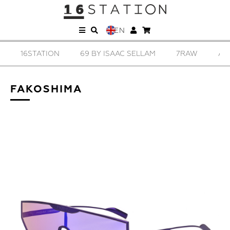
EN
16STATION
69 BY ISAAC SELLAM
7RAW
AD
FAKOSHIMA