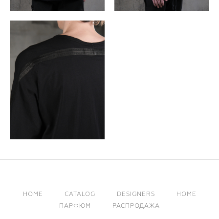
HOME
CATALOG
DESIGNERS
HOME
ПАРФЮМ
РАСПРОДАЖА