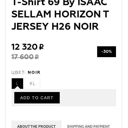
T-Shirt 69 By ISAAC
SELLAM HORIZON T
JERSEY H26 NOIR
12 320
-30%
17 600
ЦВЕТ:
NOIR
L
XL
ABOUT THE PRODUCT
SHIPPING AND PAYMENT