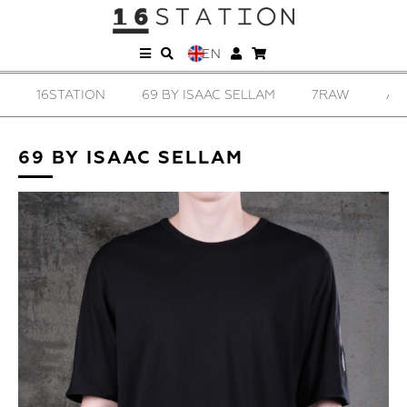
EN
16STATION
69 BY ISAAC SELLAM
7RAW
AD
69 BY ISAAC SELLAM