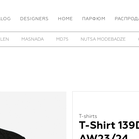
ALOG
DESIGNERS
HOME
ПАРФЮМ
РАСПРОД
 LEN
MASNADA
MD75
NUTSA MODEBADZE
T-shirts
T-Shirt 13