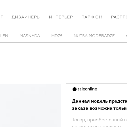
ОГ
ДИЗАЙНЕРЫ
ИНТЕРЬЕР
ПАРФЮМ
РАСПР
INHARD PLANK
ROOMERS FURNITURE
SAMOKE
Данная модель предста
заказа возможна тольк
Товар, приобретенный в
возврату не подлежит.