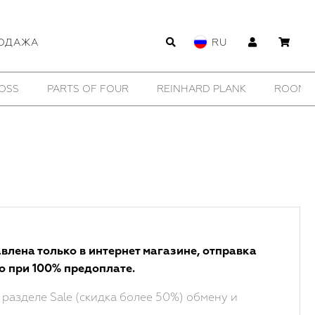
ОДАЖА
RU
SHE IS MONO
SHOESOFRENIA
THOM/KROM
TO
влена только в интернет магазине, отправка
о при 100% предоплате.
 разделе Sale (скидка более 50%) обмену и