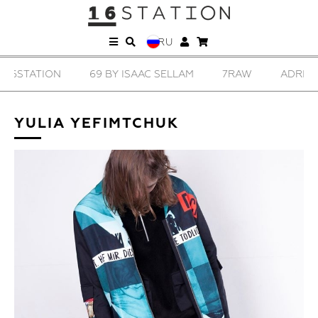
RU
69 BY ISAAC SELLAM
7RAW
ADRIANA LACKO
YULIA YEFIMTCHUK