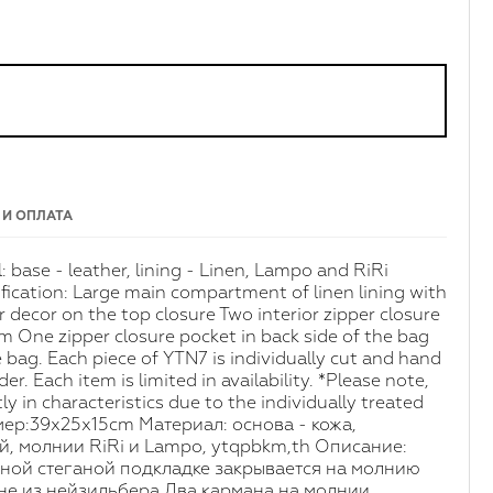
 И ОПЛАТА
 base - leather, lining - Linen, Lampo and RiRi
cification: Large main compartment of linen lining with
er decor on the top closure Two interior zipper closure
 One zipper closure pocket in back side of the bag
e bag. Each piece of YTN7 is individually cut and hand
er. Each item is limited in availability. *Please note,
ly in characteristics due to the individually treated
змер:39x25x15cm Материал: основа - кожа,
й, молнии RiRi и Lampo, ytqpbkm,th Описание:
ной стеганой подкладке закрывается на молнию
не из нейзильбера Два кармана на молнии