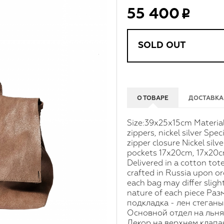
55 400
SOLD OUT
О ТОВАРЕ
ДОСТАВКА
Size:39x25x15cm Material:
zippers, nickel silver Spe
zipper closure Nickel silv
pockets 17x20cm, 17x20cm
Delivered in a cotton tot
crafted in Russia upon ord
each bag may differ slight
nature of each piece Ра
подкладка - лен стеганы
Основной отдел на льня
Декор на верхнем клапа