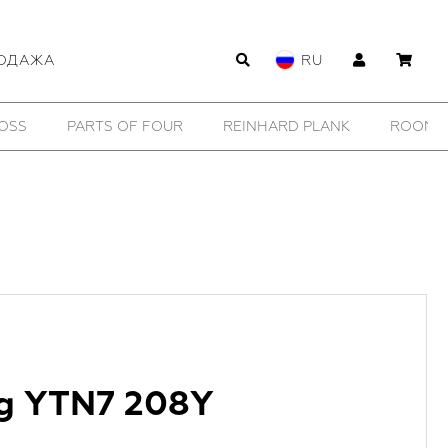
ОДАЖА
RU
WILDHORN
YTN №7
11 BY BORIS BIDJAN SABERI
ag YTN7 208Y