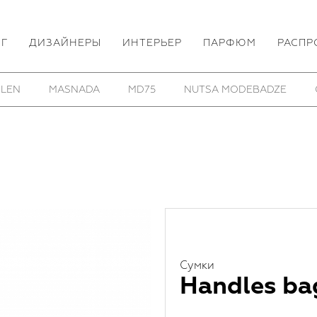
ОГ
ДИЗАЙНЕРЫ
ИНТЕРЬЕР
ПАРФЮМ
РАСПР
HOM/KROM
TOBIAS BIRK NIELSEN
UTOPIA LAB
Сумки
Handles b