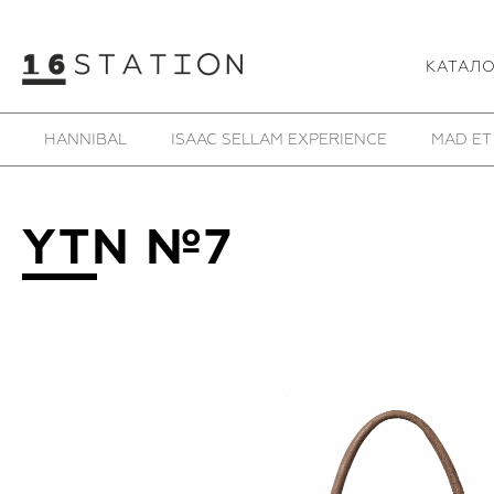
КАТАЛ
SAMOKE
SHE IS MONO
SHOESOFRENIA
T
YTN №7