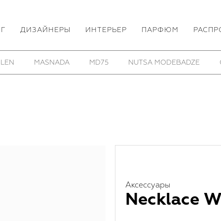
ОГ
ДИЗАЙНЕРЫ
ИНТЕРЬЕР
ПАРФЮМ
РАСПР
 LEN
MASNADA
MD75
NUTSA MODEBADZE
Аксессуары
Necklace 