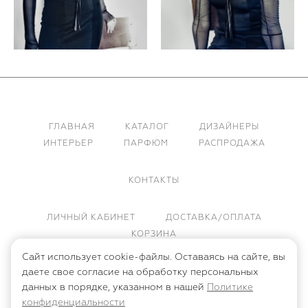
ГЛАВНАЯ
КАТАЛОГ
ДИЗАЙНЕРЫ
ИНТЕРЬЕР
ПАРФЮМ
РАСПРОДАЖА
КОНТАКТЫ
ЛИЧНЫЙ КАБИНЕТ
ДОСТАВКА/ОПЛАТА
КОРЗИНА
Сайт использует cookie-файлы. Оставаясь на сайте, вы
ПУБЛИЧНАЯ ОФЕРТА
даете свое согласие на обработку персональных
ПОЛИТИКА КОНФИДЕНЦИАЛЬНОСТИ
данных в порядке, указанном в нашей
Политике
конфиденциальности