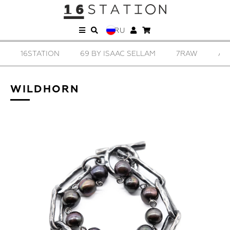
RU
16STATION
69 BY ISAAC SELLAM
7RAW
AD
WILDHORN