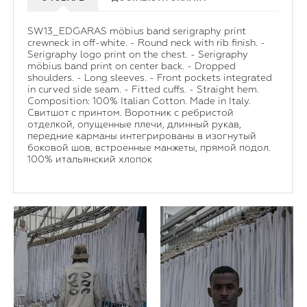
SW13_EDGARAS möbius band serigraphy print
crewneck in off-white. - Round neck with rib finish. -
Serigraphy logo print on the chest. - Serigraphy
möbius band print on center back. - Dropped
shoulders. - Long sleeves. - Front pockets integrated
in curved side seam. - Fitted cuffs. - Straight hem.
Composition: 100% Italian Cotton. Made in Italy.
Свитшот с принтом. Воротник с ребристой
отделкой, опущенные плечи, длинный рукав,
передние карманы интегрированы в изогнутый
боковой шов, встроенные манжеты, прямой подол.
100% итальянский хлопок