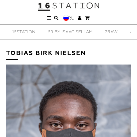
RU
16STATION
69 BY ISAAC SELLAM
7RAW
AD
TOBIAS BIRK NIELSEN