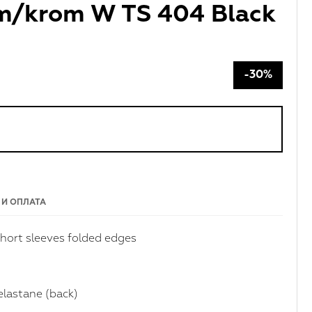
om/krom W TS 404 Black
-30%
 И ОПЛАТА
short sleeves folded edges
elastane (back)