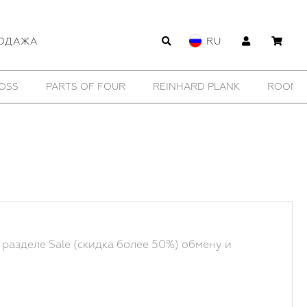
ОДАЖА
RU
WILDHORN
YTN №7
11 BY BORIS BIDJAN SABERI
 разделе Sale (скидка более 50%) обмену и