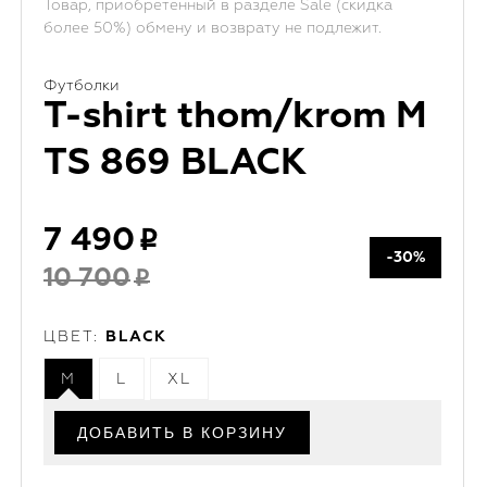
Товар, приобретенный в разделе Sale (скидка
более 50%) обмену и возврату не подлежит.
Футболки
T-shirt thom/krom M
TS 869 BLACK
7 490
-30%
10 700
ЦВЕТ:
BLACK
M
L
XL