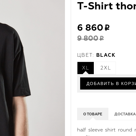
T-Shirt th
6 860
9 800
ЦВЕТ:
BLACK
XL
2XL
О ТОВАРЕ
ДОСТАВКА
half sleeve shirt round 