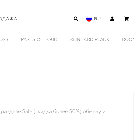
ОДАЖА
RU
WILDHORN
YTN №7
11 BY BORIS BIDJAN SABERI
 разделе Sale (скидка более 50%) обмену и