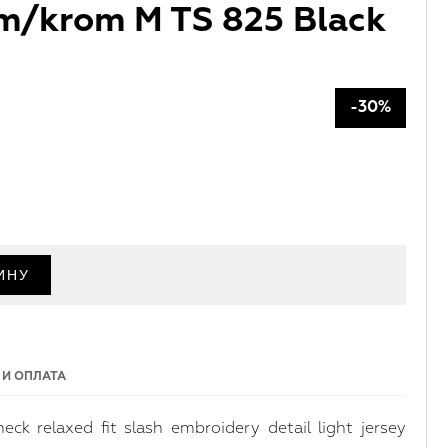
om/krom M TS 825 Black
-30%
 И ОПЛАТА
neck relaxed fit slash embroidery detail light jersey