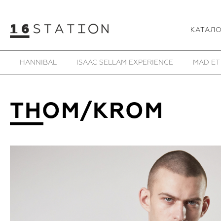
КАТАЛ
SAMOKE
SHE IS MONO
SHOESOFRENIA
T
THOM/KROM