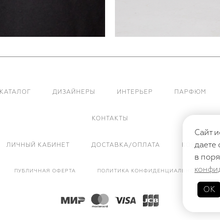
КАТАЛОГ
ДИЗАЙНЕРЫ
ИНТЕРЬЕР
ПАРФЮМ
КОНТАКТЫ
Сайт и
даете 
ЛИЧНЫЙ КАБИНЕТ
ДОСТАВКА/ОПЛАТА
КОРЗИНА
в поря
конфи
ПУБЛИЧНАЯ ОФЕРТА
ПОЛИТИКА КОНФИДЕНЦИАЛЬНОСТИ
ОК