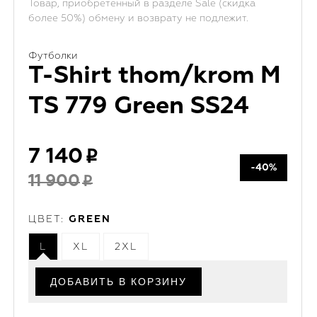
Товар, приобретенный в разделе Sale (скидка
более 50%) обмену и возврату не подлежит.
Футболки
T-Shirt thom/krom M
TS 779 Green SS24
7 140
-40%
11 900
ЦВЕТ:
GREEN
L
XL
2XL