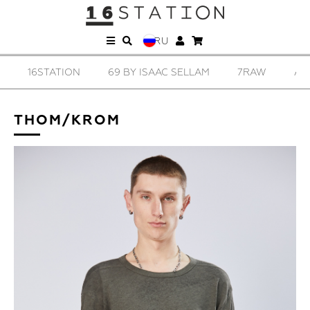
RU
16STATION
69 BY ISAAC SELLAM
7RAW
AD
THOM/KROM