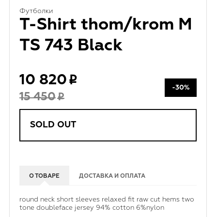
Футболки
T-Shirt thom/krom M
TS 743 Black
10 820
-30%
15 450
SOLD OUT
О ТОВАРЕ
ДОСТАВКА И ОПЛАТА
round neck short sleeves relaxed fit raw cut hems two
tone doubleface jersey 94% cotton 6%nylon