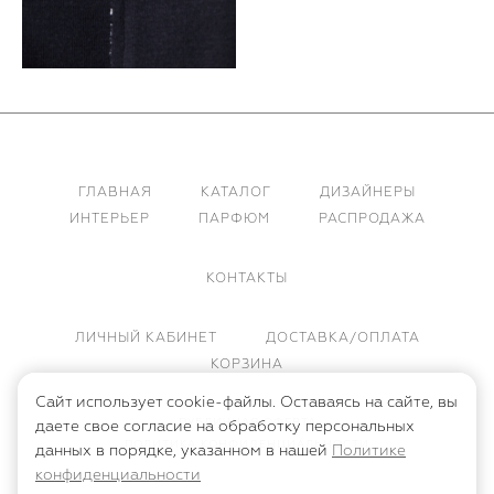
ГЛАВНАЯ
КАТАЛОГ
ДИЗАЙНЕРЫ
ИНТЕРЬЕР
ПАРФЮМ
РАСПРОДАЖА
КОНТАКТЫ
ЛИЧНЫЙ КАБИНЕТ
ДОСТАВКА/ОПЛАТА
КОРЗИНА
Сайт использует cookie-файлы. Оставаясь на сайте, вы
ПУБЛИЧНАЯ ОФЕРТА
даете свое согласие на обработку персональных
ПОЛИТИКА КОНФИДЕНЦИАЛЬНОСТИ
данных в порядке, указанном в нашей
Политике
конфиденциальности