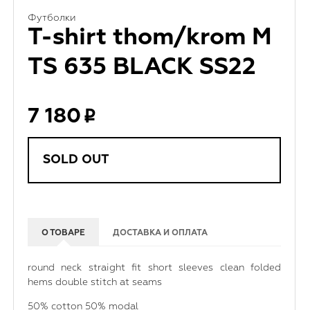
Футболки
T-shirt thom/krom M
TS 635 BLACK SS22
7 180
SOLD OUT
О ТОВАРЕ
ДОСТАВКА И ОПЛАТА
round neck straight fit short sleeves clean folded
hems double stitch at seams
50% cotton 50% modal