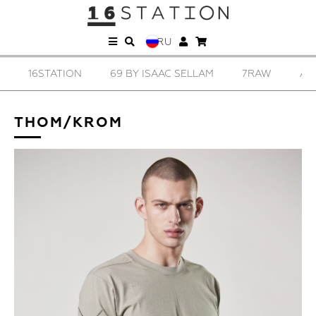
RU
16STATION
69 BY ISAAC SELLAM
7RAW
AD
THOM/KROM