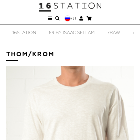
RU
16STATION
69 BY ISAAC SELLAM
7RAW
AD
THOM/KROM