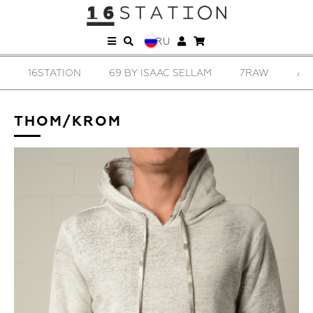
RU
16STATION
69 BY ISAAC SELLAM
7RAW
AD
THOM/KROM