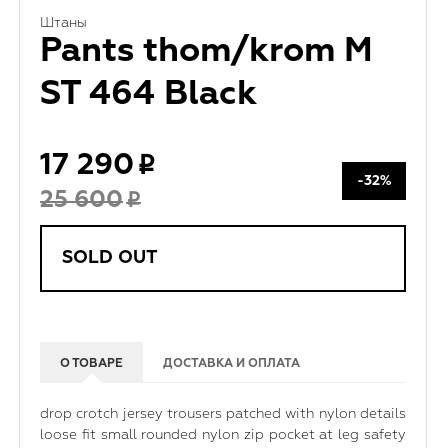
Штаны
Pants thom/krom M
ST 464 Black
17 290
-32%
25 600
SOLD OUT
О ТОВАРЕ
ДОСТАВКА И ОПЛАТА
drop crotch jersey trousers patched with nylon details
loose fit small rounded nylon zip pocket at leg safety