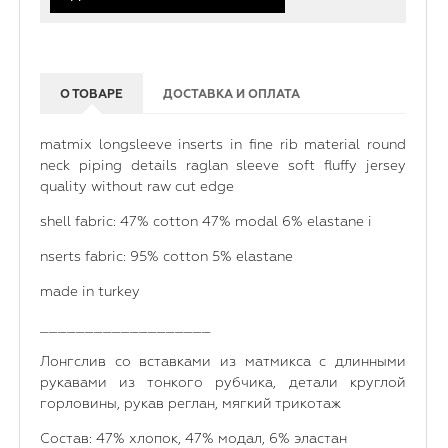
О ТОВАРЕ
ДОСТАВКА И ОПЛАТА
matmix longsleeve inserts in fine rib material round
neck piping details raglan sleeve soft fluffy jersey
quality without raw cut edge
shell fabric: 47% cotton 47% modal 6% elastane i
nserts fabric: 95% cotton 5% elastane
made in turkey
___________________
Лонгслив со вставками из матмикса с длинными
рукавами из тонкого рубчика, детали круглой
горловины, рукав реглан, мягкий трикотаж
Состав: 47% хлопок, 47% модал, 6% эластан