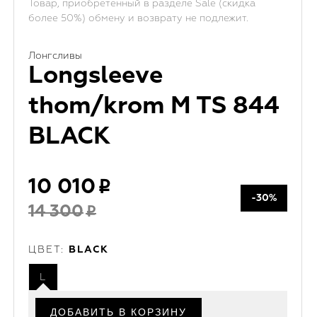
Товар, приобретенный в разделе Sale (скидка
более 50%) обмену и возврату не подлежит.
Лонгсливы
Longsleeve
thom/krom M TS 844
BLACK
10 010
-30%
14 300
ЦВЕТ:
BLACK
L