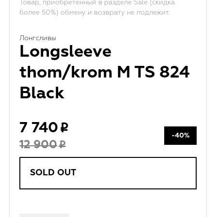
Товар, приобретенный в разделе Sale (скидка
более 50%) обмену и возврату не подлежит.
Лонгсливы
Longsleeve
thom/krom M TS 824
Black
7 740
-40%
12 900
SOLD OUT