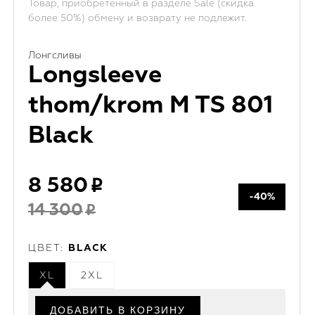
Товар, приобретенный в разделе Sale (скидка
более 50%) обмену и возврату не подлежит.
Лонгсливы
Longsleeve
thom/krom M TS 801
Black
8 580
-40%
14 300
ЦВЕТ:
BLACK
XL
2XL