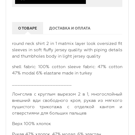
О ТОВАРЕ
ДОСТАВКА И ОПЛАТА
round neck shirt 2 in 1 matmix layer look oversized fit
sleeves in soft fluffy jersey quality with piping details
and thumbholes body in light jersey quality
shell fabric: 100% cotton sleeve fabric: 47% cotton
47% modal 6% elastane made in turkey
______________________
Лонгслив с круглым вырезом 2 в 1, многослойный
внешний вди свободного кроя, рукав из мягкого
пушистого трикотажа с отделкой кантом и
отверстиями для больших пальцев
Верх 100% хлопок
Рукав 47% хлопок, 47% модал, 6% эластан