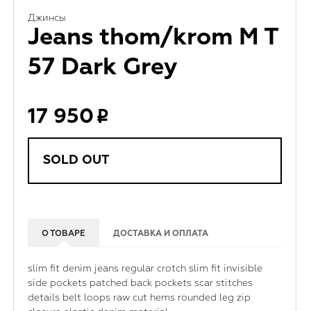
Джинсы
Jeans thom/krom M T
57 Dark Grey
17 950
SOLD OUT
О ТОВАРЕ
ДОСТАВКА И ОПЛАТА
slim fit denim jeans regular crotch slim fit invisible
side pockets patched back pockets scar stitches
details belt loops raw cut hems rounded leg zip