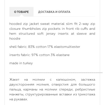
О ТОВАРЕ
ДОСТАВКА И ОПЛАТА
hooded zip jacket sweat material slim fit 2-way zip
closure thumbholes zip pockets in front rib cuffs and
hem structured soft jersey inserts at sleeve and
hoodie
shell fabric: 83% cotton 17% elastomultiester
inserts fabric: 97% cotton 3% elastane
made in turkey
_____________________________________________
Жакет на молнии с капюшоном, застежка
двухсторонняя молния, отверстия для большого
пальца, карманы на молнии спереди, ребристиые
манжеты, структурированные вставки из трикотажа
на рукавах.