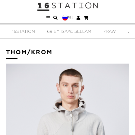
RU
16STATION
69 BY ISAAC SELLAM
7RAW
AD
THOM/KROM