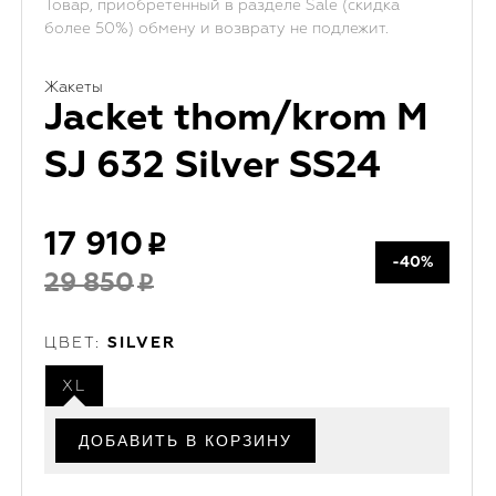
Товар, приобретенный в разделе Sale (скидка
более 50%) обмену и возврату не подлежит.
Жакеты
Jacket thom/krom M
SJ 632 Silver SS24
17 910
-40%
29 850
ЦВЕТ:
SILVER
XL