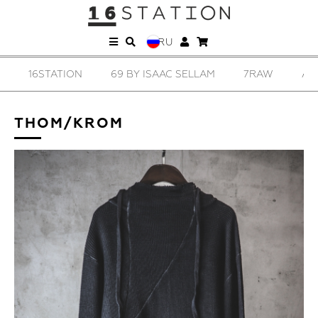
RU
16STATION
69 BY ISAAC SELLAM
7RAW
AD
THOM/KROM