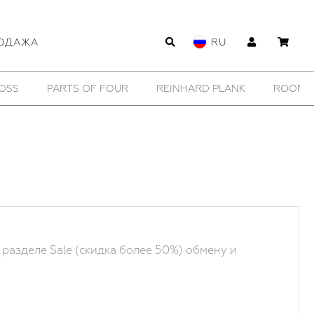
ОДАЖА
RU
WILDHORN
YTN №7
11 BY BORIS BIDJAN SABERI
 разделе Sale (скидка более 50%) обмену и