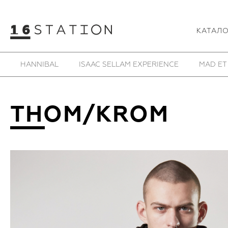
КАТАЛ
SAMOKE
SHE IS MONO
SHOESOFRENIA
T
THOM/KROM