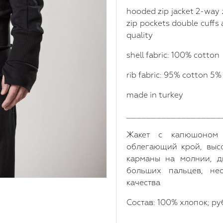
hooded zip jacket 2-way z
zip pockets double cuffs
quality
shell fabric: 100% cotton
rib fabric: 95% cotton 5%
made in turkey
___________________
Жакет с капюшоном н
облегающий крой, выс
карманы на молнии, д
больших пальцев, нео
качества
Состав: 100% хлопок; ру