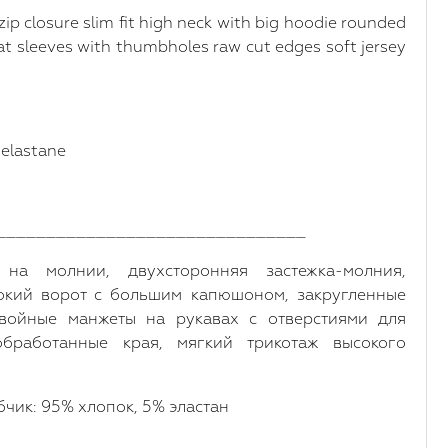
ip closure slim fit high neck with big hoodie rounded
 at sleeves with thumbholes raw cut edges soft jersey
 elastane
_______________________________
а молнии, двухсторонняя застежка-молния,
окий ворот с большим капюшоном, закругленные
войные манжеты на рукавах с отверстиями для
бработанные края, мягкий трикотаж высокого
бчик: 95% хлопок, 5% эластан