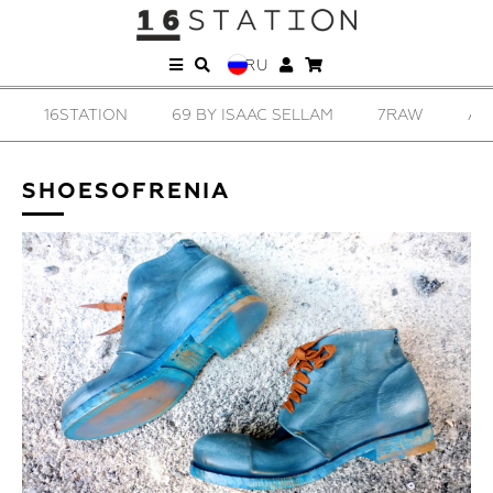
RU
16STATION
69 BY ISAAC SELLAM
7RAW
AD
SHOESOFRENIA