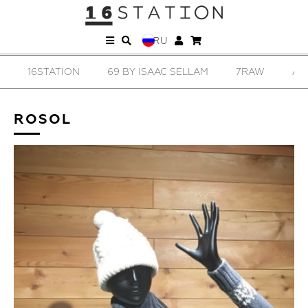
RU
16STATION
69 BY ISAAC SELLAM
7RAW
AD
ROSOL