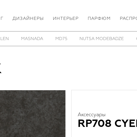
ОГ
ДИЗАЙНЕРЫ
ИНТЕРЬЕР
ПАРФЮМ
РАСПР
TSA MODEBADZE
OSS
PARTS OF FOUR
REINHA
K
Аксессуары
RP708 CYE