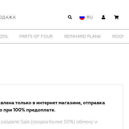
ОДАЖА
RU
OSS
PARTS OF FOUR
REINHARD PLANK
ROOMER
влена только в интернет магазине, отправка
о при 100% предоплате.
 разделе Sale (скидка более 50%) обмену и