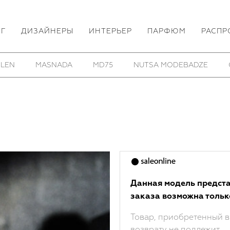
ОГ
ДИЗАЙНЕРЫ
ИНТЕРЬЕР
ПАРФЮМ
РАСПР
 LEN
MASNADA
MD75
NUTSA MODEBADZE
Данная модель предста
заказа возможна тольк
Товар, приобретенный в
возврату не подлежит.