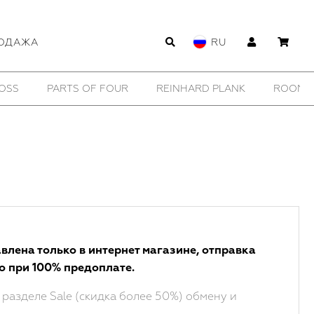
ОДАЖА
RU
OSS
PARTS OF FOUR
REINHARD PLANK
ROOMER
влена только в интернет магазине, отправка
о при 100% предоплате.
 разделе Sale (скидка более 50%) обмену и