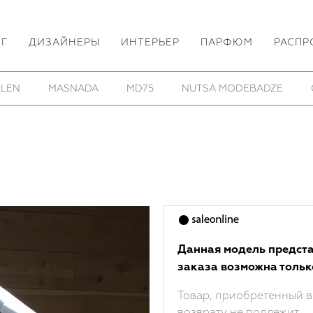
ОГ
ДИЗАЙНЕРЫ
ИНТЕРЬЕР
ПАРФЮМ
РАСПР
 LEN
MASNADA
MD75
NUTSA MODEBADZE
Данная модель предста
заказа возможна тольк
Товар, приобретенный в
возврату не подлежит.