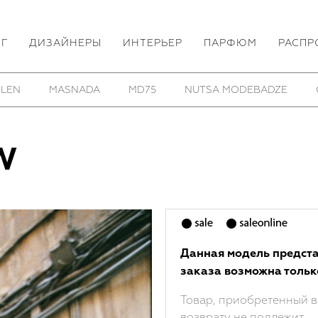
ОГ
ДИЗАЙНЕРЫ
ИНТЕРЬЕР
ПАРФЮМ
РАСПР
 LEN
MASNADA
MD75
NUTSA MODEBADZE
W
Данная модель предста
заказа возможна тольк
Товар, приобретенный в
возврату не подлежит.