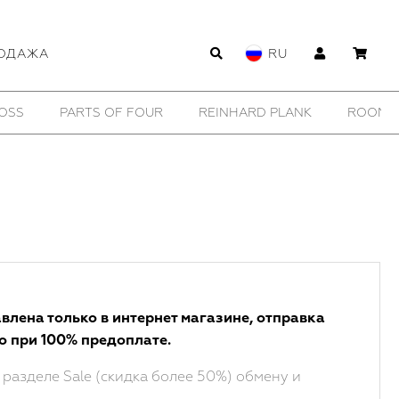
ОДАЖА
RU
OSS
PARTS OF FOUR
REINHARD PLANK
ROOMER
влена только в интернет магазине, отправка
о при 100% предоплате.
 разделе Sale (скидка более 50%) обмену и