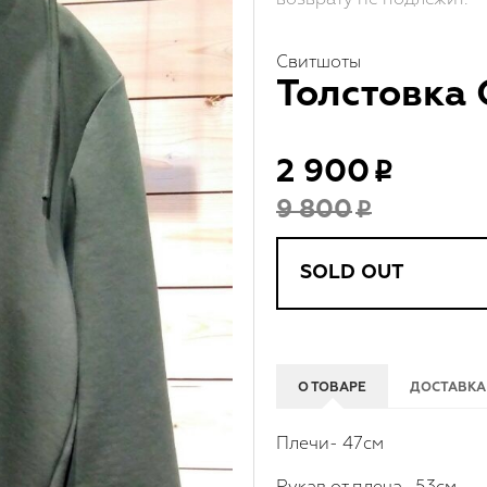
Свитшоты
Толстовк
2 900
9 800
SOLD OUT
О ТОВАРЕ
ДОСТАВКА
Плечи- 47см
Рукав от плеча -53см