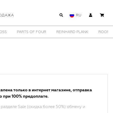
ОДАЖА
RU
OSS
PARTS OF FOUR
REINHARD PLANK
ROOMER
влена только в интернет магазине, отправка
о при 100% предоплате.
 разделе Sale (скидка более 50%) обмену и