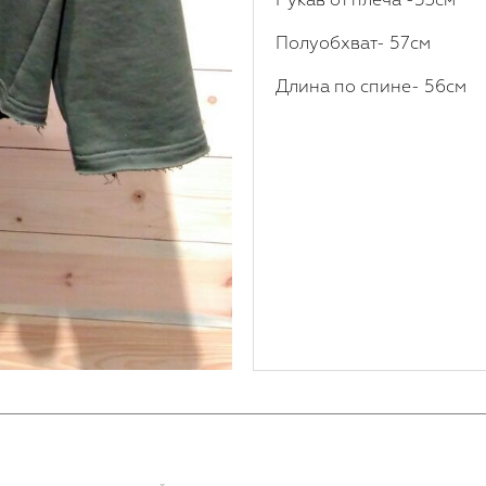
Полуобхват- 57см
Длина по спине- 56см