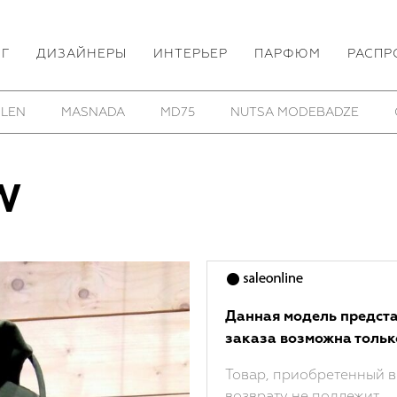
ОГ
ДИЗАЙНЕРЫ
ИНТЕРЬЕР
ПАРФЮМ
РАСПР
 LEN
MASNADA
MD75
NUTSA MODEBADZE
W
Данная модель предста
заказа возможна тольк
Товар, приобретенный в
возврату не подлежит.