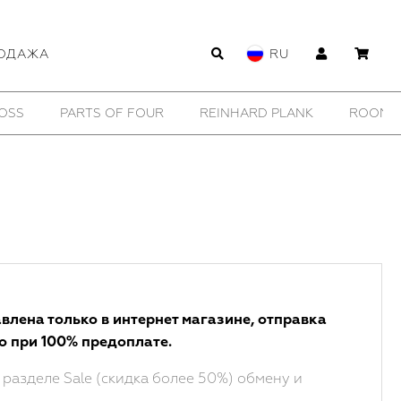
ОДАЖА
RU
OSS
PARTS OF FOUR
REINHARD PLANK
ROOMER
влена только в интернет магазине, отправка
о при 100% предоплате.
 разделе Sale (скидка более 50%) обмену и