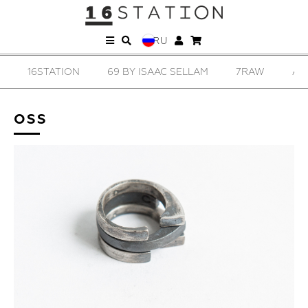
RU
16STATION
69 BY ISAAC SELLAM
7RAW
AD
OSS