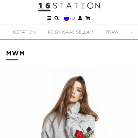
RU
16STATION
69 BY ISAAC SELLAM
7RAW
AD
MWM