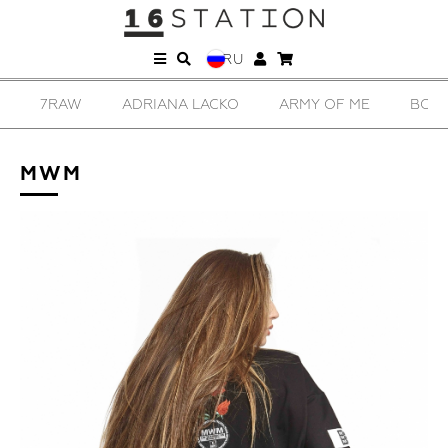
RU
7RAW
ADRIANA LACKO
ARMY OF ME
BORI
MWM