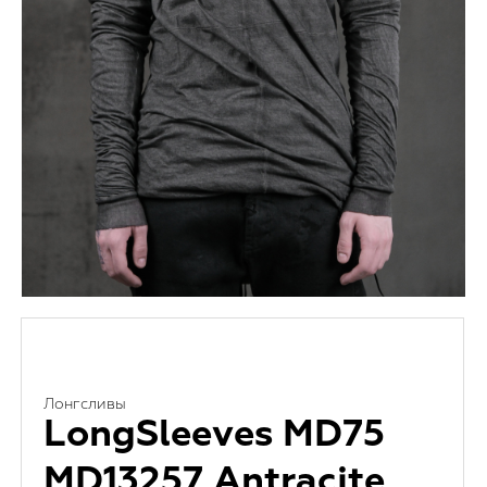
Лонгсливы
LongSleeves MD75
MD13257 Antracite