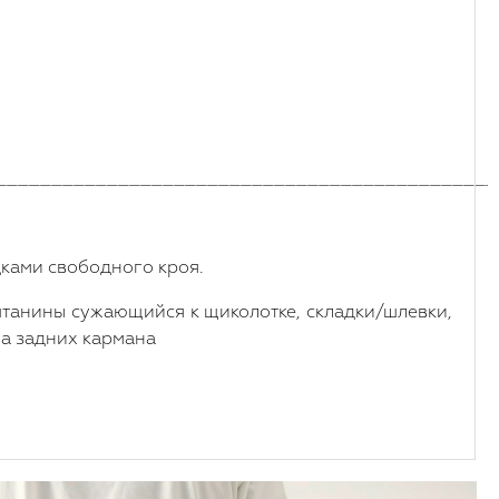
_____________________________________________
ками свободного кроя.
штанины сужающийся к щиколотке, складки/шлевки,
ва задних кармана