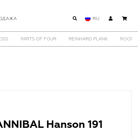
ОДАЖА
RU
WILDHORN
YTN №7
11 BY BORIS BIDJAN SABERI
ANNIBAL Hanson 191