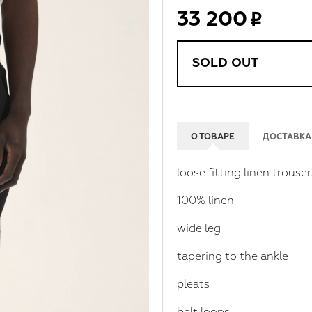
33 200
SOLD OUT
О ТОВАРЕ
ДОСТАВКА
loose fitting linen trouser
100% linen
wide leg
tapering to the ankle
pleats
belt loops