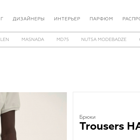
ОГ
ДИЗАЙНЕРЫ
ИНТЕРЬЕР
ПАРФЮМ
РАСПР
HOM/KROM
TOBIAS BIRK NIELSEN
UTOPIA LAB
Брюки
Trousers H