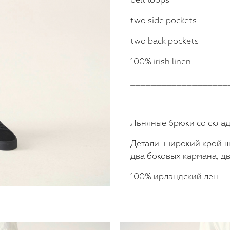
two side pockets
two back pockets
100% irish linen
___________________
Льняные брюки со склад
Детали: широкий крой 
два боковых кармана, д
100% ирландский лен