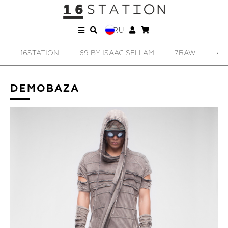
RU
16STATION
69 BY ISAAC SELLAM
7RAW
AD
DEMOBAZA