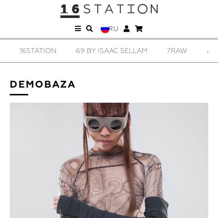
RU
16STATION
69 BY ISAAC SELLAM
7RAW
AD
DEMOBAZA