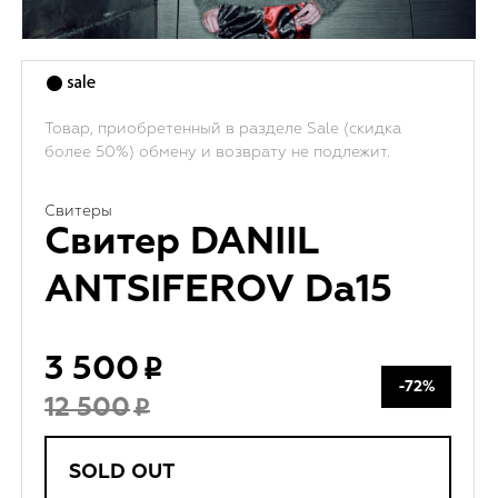
Товар, приобретенный в разделе Sale (скидка
более 50%) обмену и возврату не подлежит.
Свитеры
Свитер DANIIL
ANTSIFEROV Da15
3 500
-72%
12 500
SOLD OUT