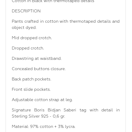
Cotton in Black with thermotaped details
DESCRIPTION
Pants crafted in cotton with thermotaped details and
object dyed.
Mid dropped crotch.
Dropped crotch.
Drawstring at waistband.
Concealed buttons closure.
Back patch pockets.
Front slide pockets.
Adjustable cotton strap at leg.
Signature Boris Bidjan Saberi tag with detail in
Sterling Silver 925 - 0,6 gr.
Material: 97% cotton + 3% lycra.