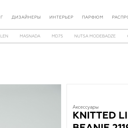
ОГ
ДИЗАЙНЕРЫ
ИНТЕРЬЕР
ПАРФЮМ
РАСПР
MD75
NUTSA MODEBADZE
OSS
PARTS OF FO
Аксессуары
KNITTED L